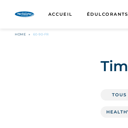
ACCUEIL
ÉDULCORANTS
HOME
»
60-90-FR
Tim
TOUS
HEALTH