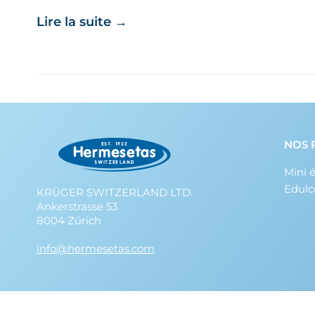
Lire la suite
→
NOS 
Mini 
Edulc
KRÜGER SWITZERLAND LTD.
Ankerstrasse 53
8004 Zürich
info@hermesetas.com