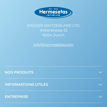
KRÜGER SWITZERLAND LTD.
Ankerstrasse 53
8004 Zürich
info@hermesetas.com
NOS PRODUITS
Mini édulcorants
INFORMATIONS UTILES
Edulcorant en poudre
A propos de nous
ENTREPRISE
Contact