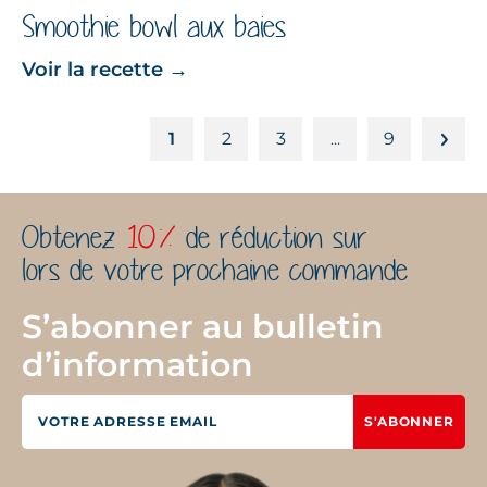
Smoothie bowl aux baies
Voir la recette
→
1
2
3
9
…
Obtenez
10%
de réduction sur
lors de votre prochaine commande
S’abonner au bulletin
d’information
S'ABONNER