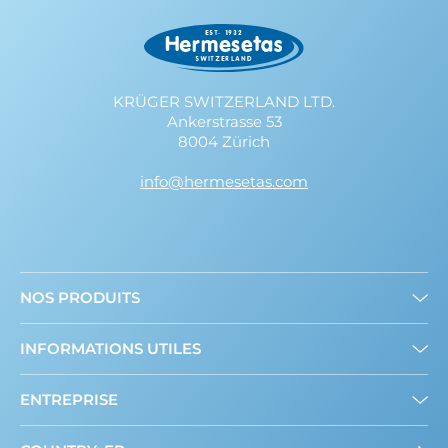
KRÜGER SWITZERLAND LTD.
Ankerstrasse 53
8004 Zürich
info@hermesetas.com
NOS PRODUITS
Mini édulcorants
INFORMATIONS UTILES
Edulcorant en poudre
A propos de nous
ENTREPRISE
Contact