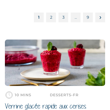
1
2
3
9
…
10 MINS
DESSERTS-FR
Verrine glacée rapide aux cerises