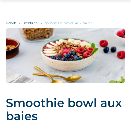
HOME
»
RECIPES
»
SMOOTHIE BOWL AUX BAIES
Smoothie bowl aux
baies