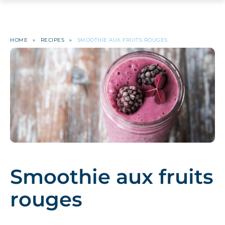
HOME
»
RECIPES
»
SMOOTHIE AUX FRUITS ROUGES
Smoothie aux fruits
rouges