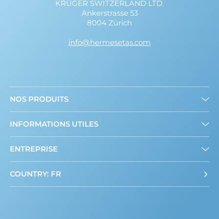
KRÜGER SWITZERLAND LTD.
Ankerstrasse 53
8004 Zürich
info@hermesetas.com
NOS PRODUITS
Mini édulcorants
INFORMATIONS UTILES
Edulcorant en poudre
A propos de nous
ENTREPRISE
Contact
COUNTRY: FR