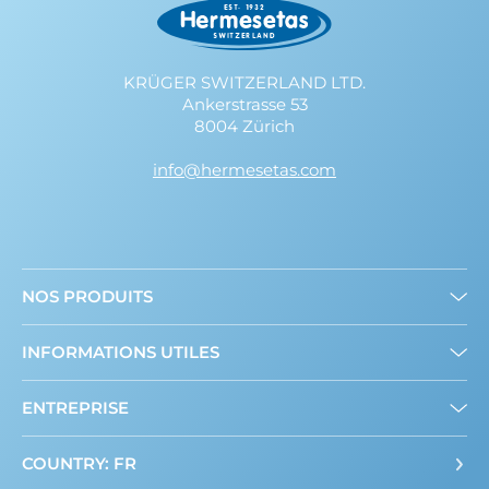
KRÜGER SWITZERLAND LTD.
Ankerstrasse 53
8004 Zürich
info@hermesetas.com
NOS PRODUITS
Mini édulcorants
INFORMATIONS UTILES
Edulcorant en poudre
A propos de nous
ENTREPRISE
Contact
COUNTRY: FR