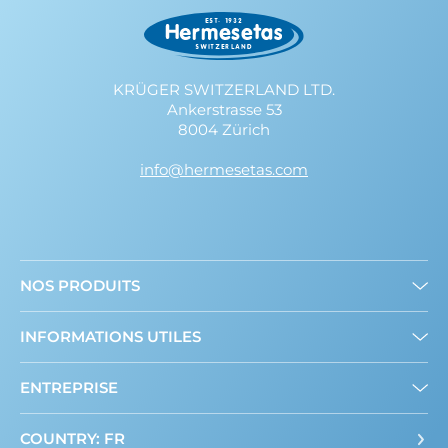
KRÜGER SWITZERLAND LTD.
Ankerstrasse 53
8004 Zürich
info@hermesetas.com
NOS PRODUITS
Mini édulcorants
INFORMATIONS UTILES
Edulcorant en poudre
A propos de nous
ENTREPRISE
Contact
COUNTRY: FR