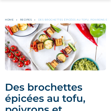
HOME
»
RECIPES
»
DES BROCHETTES ÉPICÉES AU TOFU, POIVRONS ET
Des brochettes
épicées au tofu,
poivrons et