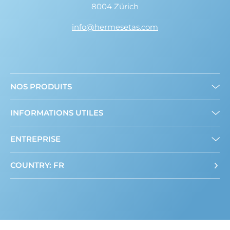
8004 Zürich
info@hermesetas.com
NOS PRODUITS
Mini édulcorants
INFORMATIONS UTILES
Edulcorant en poudre
A propos de nous
ENTREPRISE
Contact
COUNTRY: FR