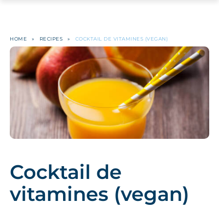
HOME
»
RECIPES
»
COCKTAIL DE VITAMINES (VEGAN)
Cocktail de
vitamines (vegan)