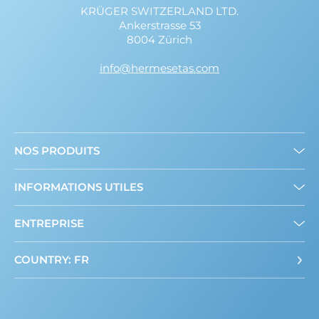
KRÜGER SWITZERLAND LTD.
Ankerstrasse 53
8004 Zürich
info@hermesetas.com
NOS PRODUITS
Mini édulcorants
INFORMATIONS UTILES
Edulcorant en poudre
A propos de nous
ENTREPRISE
Contact
COUNTRY: FR