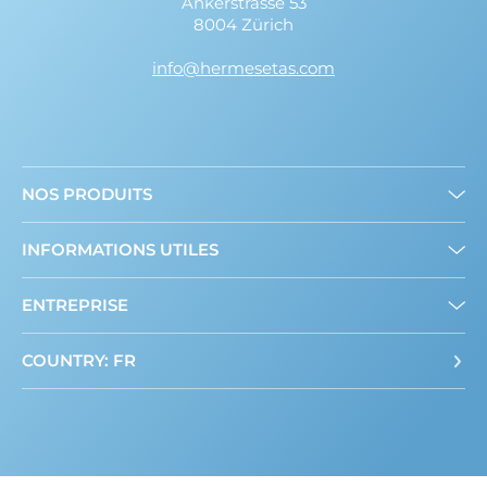
Ankerstrasse 53
8004 Zürich
info@hermesetas.com
NOS PRODUITS
Mini édulcorants
INFORMATIONS UTILES
Edulcorant en poudre
A propos de nous
ENTREPRISE
Contact
COUNTRY: FR